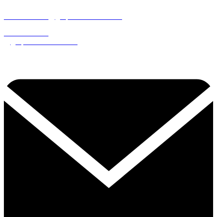
administracion@grupomarsan.com.mx
administracion
@grupomarsan.com.mx